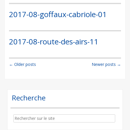
2017-08-goffaux-cabriole-01
2017-08-route-des-airs-11
Post
←
Older posts
Newer posts
→
navigation
Recherche
Search
for: