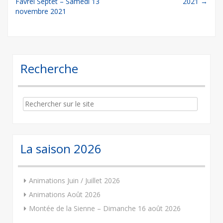
Favrel Septet – Samedi 13
2021
→
navigation
novembre 2021
Recherche
Search
for:
La saison 2026
Animations Juin / Juillet 2026
Animations Août 2026
Montée de la Sienne – Dimanche 16 août 2026