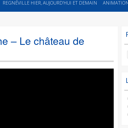
REGNÉVILLE HIER, AUJOURD’HUI ET DEMAIN
ANIMATION
he – Le château de
Se
for