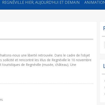
REGNÉVILLE HIER, AUJOURD’HUI ET DEMAIN
ANIMATION
Se
for
haitons-nous une liberté retrouvée. Dans le cadre de l’objet
s sollicité et rencontré les élus de Regnéville le 10 novembre
 et touristiques de Regnéville (musée, château). Une
es