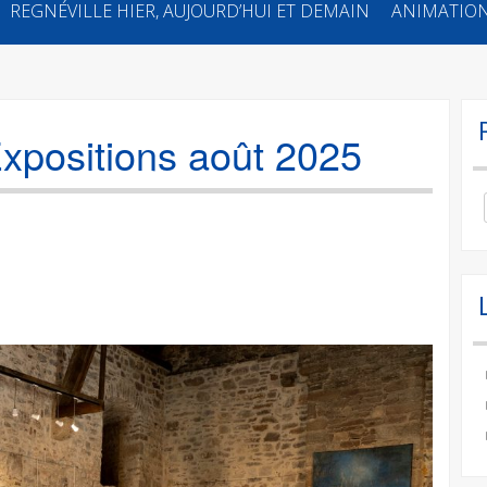
REGNÉVILLE HIER, AUJOURD’HUI ET DEMAIN
ANIMATION
xpositions août 2025
Se
for