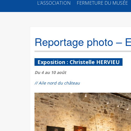
SKIP
L’ASSOCIATION
FERMETURE DU MUSÉE
TO
CONTENT
Reportage photo – E
Exposition : Christelle HERVIEU
Du 4 au 10 août
// Aile nord du château