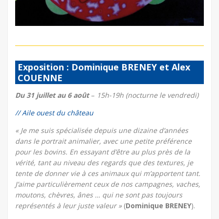
Exposition : Dominique BRENEY et Alex
COUENNE
Du 31 juillet au 6 août
–
15h-19h (nocturne le vendredi)
// Aile ouest du château
« Je me suis spécialisée depuis une dizaine d’années
dans le portrait animalier, avec une petite préférence
pour les bovins. En essayant d’être au plus près de la
vérité, tant au niveau des regards que des textures, je
tente de donner vie à ces animaux qui m’apportent tant.
J’aime particulièrement ceux de nos campagnes, vaches,
moutons, chèvres, ânes … qui ne sont pas toujours
représentés à leur juste valeur »
(
Dominique BRENEY
).