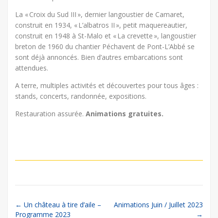
La « Croix du Sud III », dernier langoustier de Camaret,
construit en 1934, « L’albatros II », petit maquereautier,
construit en 1948 à St-Malo et « La crevette », langoustier
breton de 1960 du chantier Péchavent de Pont-L’Abbé se
sont déjà annoncés. Bien d’autres embarcations sont
attendues.
A terre, multiples activités et découvertes pour tous âges :
stands, concerts, randonnée, expositions.
Restauration assurée.
Animations gratuites.
Post
←
Un château à tire d’aile –
Animations Juin / Juillet 2023
Programme 2023
→