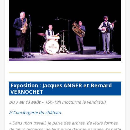
Exposition : Jacques ANGER et Bernard
VERNOCHET
Du 7 au 13 août
–
15h-19h (nocturne le vendredi)
// Conciergerie du château
« Dans mon travail, je parle des arbres, de leurs formes,
de leurs histoires, de leur place dans le paysage. J’y parle