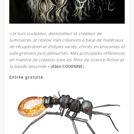
« Je suis sculpteur, dessinateur et créateur de
luminaires. Je réalise mes créations à base de matériaux
de récupération et d’objets variés, chinés en brocantes et
vide-greniers puis détournés. Mes principales références
en matière de création sont les films de science-fiction et
la bande dessinée »
(
Alex COUENNE
).
Entrée gratuite.