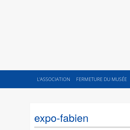
SKIP
L’ASSOCIATION
FERMETURE DU MUSÉE
TO
CONTENT
expo-fabien