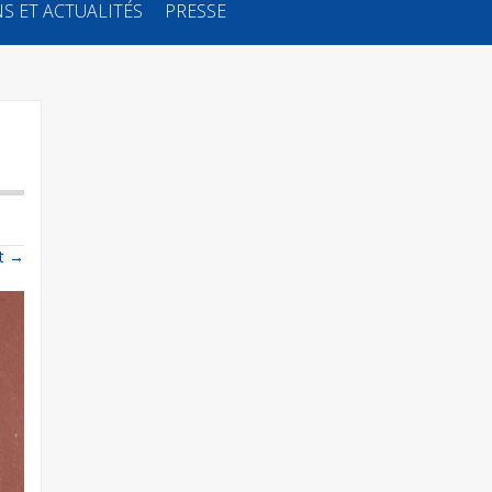
S ET ACTUALITÉS
PRESSE
t
→