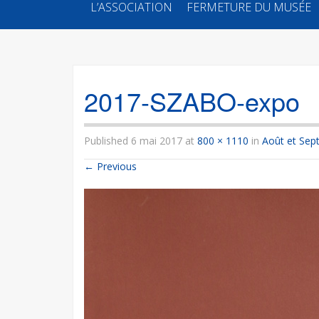
SKIP
L’ASSOCIATION
FERMETURE DU MUSÉE
TO
CONTENT
2017-SZABO-expo
Published
6 mai 2017
at
800 × 1110
in
Août et Sep
←
Previous