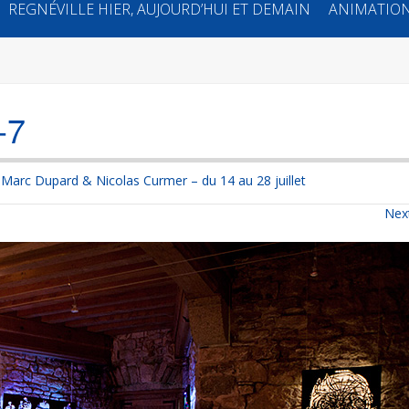
REGNÉVILLE HIER, AUJOURD’HUI ET DEMAIN
ANIMATION
-7
 Marc Dupard & Nicolas Curmer – du 14 au 28 juillet
Nex