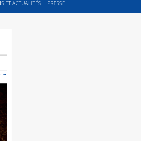
S ET ACTUALITÉS
PRESSE
t
→