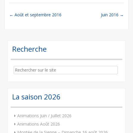
Post
←
Août et septembre 2016
Juin 2016
→
navigation
Recherche
Search
for:
La saison 2026
Animations Juin / Juillet 2026
Animations Août 2026
Montée de la Sienne – Dimanche 16 août 2026