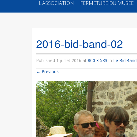
SKIP
L’ASSOCIATION
FERMETURE DU MUSÉE
TO
CONTENT
2016-bid-band-02
Published
1 juillet 2016
at
800 × 533
in
Le Bid’Band
←
Previous