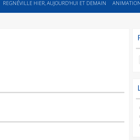
REGNÉVILLE HIER, AUJOURD’HUI ET DEMAIN
ANIMATION
Se
for