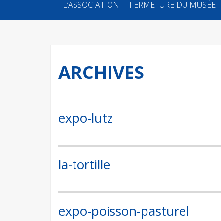
SKIP
L’ASSOCIATION
FERMETURE DU MUSÉE
TO
CONTENT
ARCHIVES
expo-lutz
la-tortille
expo-poisson-pasturel