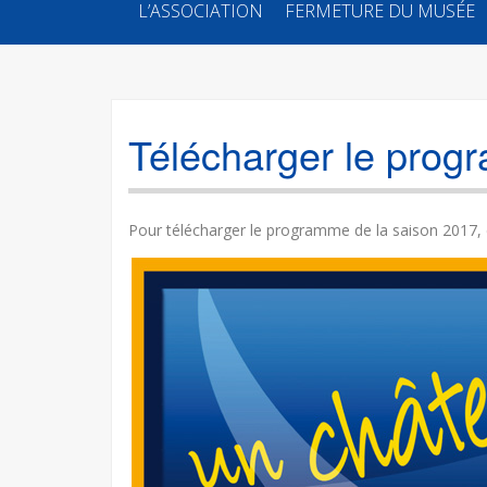
SKIP
L’ASSOCIATION
FERMETURE DU MUSÉE
TO
CONTENT
Télécharger le pro
Pour télécharger le programme de la saison 2017, cl