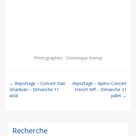
Photographies : Dominique Kremp
Post
←
Reportage – Concert Dan
Reportage – Apéro-Concert
Gharibian – Dimanche 11
French Kiff – Dimanche 21
navigation
août
juillet
→
Recherche