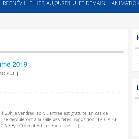
REGNÉVILLE HIER, AUJOURD’HUI ET DEMAIN
ANIMATION
Se
amme 2019
for
mat PDF ]
à 20h le vendredi soir. L’entrée est gratuite. En cas de
e dérouleront à la salle des fêtes. Exposition : Le C.A.F.É
.A.F.É, « Collectif Arts et Fantaisies […]