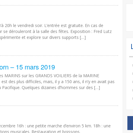
à 20h le vendredi soir. L’entrée est gratuite. En cas de
se dérouleront à la salle des fêtes. Exposition : Fred Lutz
xpérimente et explore sur divers supports […]
orn – 15 mars 2019
es MARINS sur les GRANDS VOILIERS de la MARINE
s plus difficiles, mais, il y a 150 ans, il n’y en avait pas
 au Pacifique. Quelques dizaines d’hommes sur des […]
écembre 16h : une petite marche d’environ 5 km. 18h : une
ions musicales. Restauration et boissons.