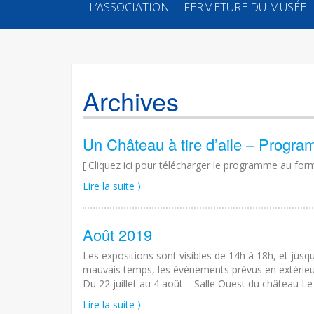
SKIP
L’ASSOCIATION
FERMETURE DU MUSÉE
TO
CONTENT
Archives
Un Château à tire d’aile – Progr
[ Cliquez ici pour télécharger le programme au for
Lire la suite ⟩
Août 2019
Les expositions sont visibles de 14h à 18h, et jusqu’
mauvais temps, les événements prévus en extérieur s
Du 22 juillet au 4 août – Salle Ouest du château Le C
Lire la suite ⟩