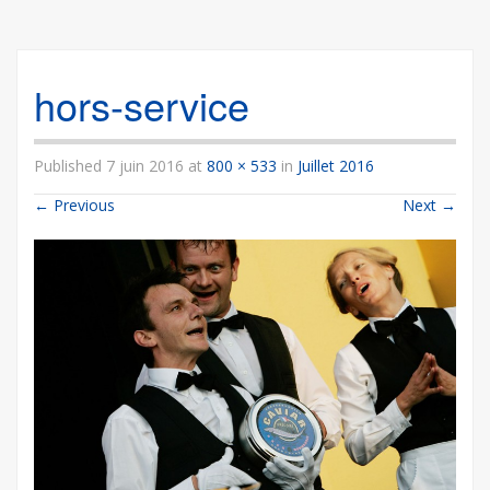
hors-service
Published
7 juin 2016
at
800 × 533
in
Juillet 2016
←
Previous
Next
→