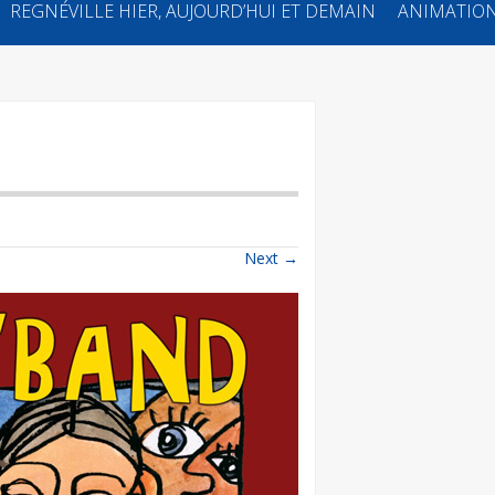
REGNÉVILLE HIER, AUJOURD’HUI ET DEMAIN
ANIMATION
Next
→