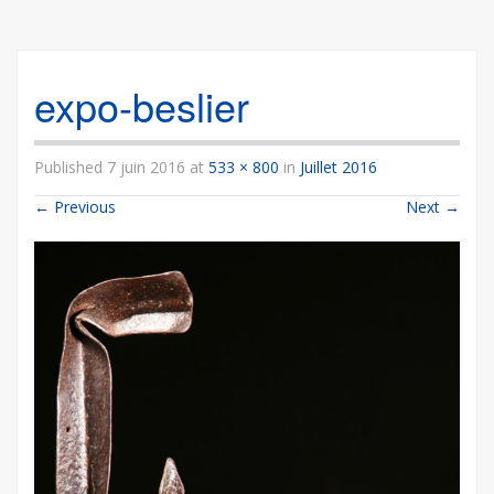
expo-beslier
Published
7 juin 2016
at
533 × 800
in
Juillet 2016
←
Previous
Next
→