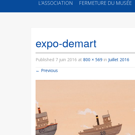
SKIP
L’ASSOCIATION
FERMETURE DU MUSÉE
TO
CONTENT
expo-demart
Published
7 juin 2016
at
800 × 569
in
Juillet 2016
←
Previous