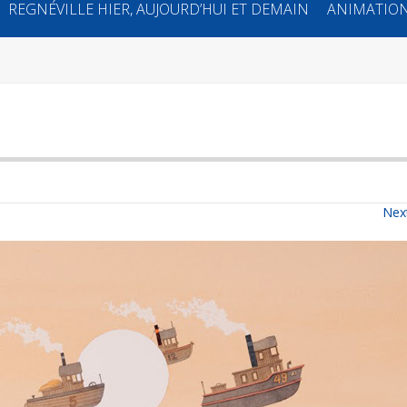
REGNÉVILLE HIER, AUJOURD’HUI ET DEMAIN
ANIMATION
Nex